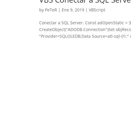
by
PeTeR
|
Ene 9, 2019
|
VBScript
Conectar a SQL Server. Const adOpenStatic = 
CreateObject("ADODB.Connection")Set objReco
"Provider=SQLOLEDB;Data Source=atl-sql-01;" &