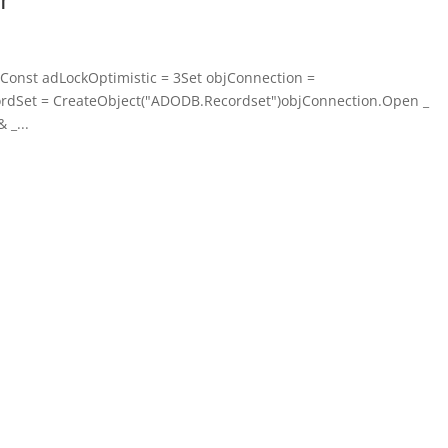
3Const adLockOptimistic = 3Set objConnection =
rdSet = CreateObject("ADODB.Recordset")objConnection.Open _
 _...